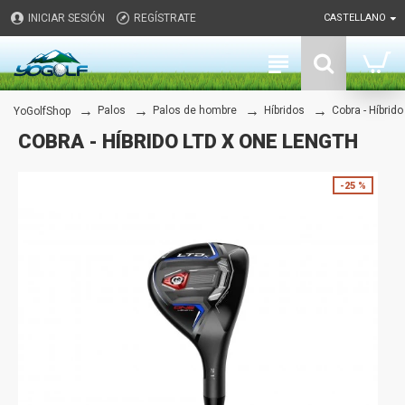
INICIAR SESIÓN
REGÍSTRATE
CASTELLANO
Palos
Palos de hombre
Híbridos
Cobra - Híbrid
YoGolfShop
COBRA - HÍBRIDO LTD X ONE LENGTH
-25 %