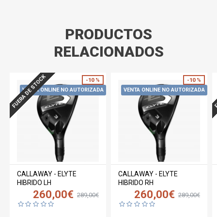
PRODUCTOS
RELACIONADOS
FUERA DE STOCK
F
-10 %
-10 %
VENTA ONLINE NO AUTORIZADA
VENTA ONLINE NO AUTORIZADA
CALLAWAY - ELYTE
CALLAWAY - ELYTE
HIBRIDO LH
HIBRIDO RH
260,00€
260,00€
289,00€
289,00€